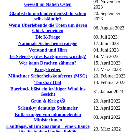
09. November
Gewalt im Nahen Osten
2023
Glaubst du noch oder denkst du schon
20. September
selbstständig?
2023
Wenn Überlebende die Toten um deren
06. August 2023
Glück beneiden
Die K-Frage
09. Juli 2023
Nationale Sicherheitsstrategie
17. Juni 2023
Verstand und Hirn
04. Juni 2023
Ist Selenskyj des Karlspreises würdig?
14. Mai 2023
Wer kann Drachen zähmen?
15. April 2023
Kriegstreiber
17. März 2023
Münchner Sicherheitskonferenz (MSC)
20. Februar 2023
Tanzbär Olaf
13. Februar 2023
Baerbock bläst ein kräftiger Wind ins
31. Januar 2023
Gesicht
Grün & Krieg Ⓚ
20. April 2022
Selenskyj demütigt Steinmeier
12. April 2022
Entlassungen von inkompetenten
03. April 2022
MinisterInnen
Landtagswahl im Saarland – eine Chance
23. März 2022
für die bodenständige Politik