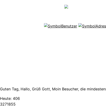
Guten Tag, Hallo, Grüß Gott, Moin Besucher, die mindestens
Heute:
406
3
2
7
1
8
5
5