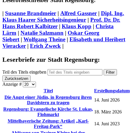
Leserbriefschreiber Stadt Regensburg:
|
Susanne Brandmeier
|
Alfred Gassner
|
Dipl. Ing.
Klaus Haarer Sicherheitsingenieur
|
Prof. Dr. Dr.
Hans Robert Kalbitzer
|
Klaus Kopp
|
Christa
Lärm
|
Natalie Salzmann
|
Oskar Georg
Siebert
|
Wolfgang Theine
|
Elisabeth und Heribert
Vieracker
|
Erich Zweck
|
Leserbriefe zur Stadt Regensburg:
Teil des Titels eingeben
Filter
Zurücksetzen
Anzeige #
Titel
Erstellungsdatum
Die Angst einer Jüdin, in Regensburg ihren
14. Juni 2026
Davidstern zu tragen
Regensburg: Evangelische Kirche St. Lukas,
18. März 2026
Flohmarkt
Mittelbayerische Zeitung: Artikel „Karl-
14. Juni 2023
Freitag-Park“
Ablösung von Trainer Kleine bei der