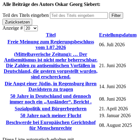
Alle Beiträge des Autors Oskar Georg Siebert:
Teil des Titels eingeben
Filter
Zurücksetzen
Anzeige #
Titel
Erstellungsdatum
Freie Meinung zum Regierungsbeschluss
06. Juli 2026
vom 1.07.2026
(Mittelbayerische Zeitung): … Der
Antisemitismus ist nicht mehr beherrschbar.
Die Zahlen zu antisemitischen Vorfällen in
21. Juni 2026
Deutschland, die gestern vorgestellt wurden,
sind erschreckend.
Die Angst einer Jüdin, in Regensburg ihren
14. Juni 2026
Davidstern zu tragen
50 Jahre in Deutschland und dennoch
08. Juni 2026
immer noch ein „Ausländer“. Bericht .
Sozialpolitik und Bürgerbegehren
21. April 2026
50 Jahre nach meiner Flucht
19. Januar 2026
Beschwerde bei Europäischen Gerichtshof
08. August 2025
für Menschenrechte
Diese Liste automatisch erhalten mit