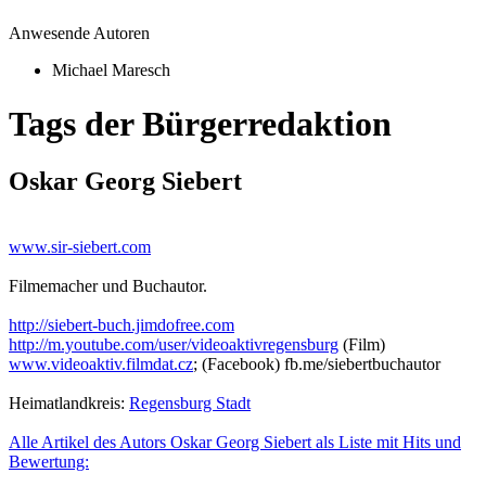
Anwesende Autoren
Michael Maresch
Tags der Bürgerredaktion
Oskar Georg Siebert
www.sir-siebert.com
Filmemacher und Buchautor.
http://siebert-buch.jimdofree.com
http://m.youtube.com/user/videoaktivregensburg
(Film)
www.videoaktiv.filmdat.cz
; (Facebook) fb.me/siebertbuchautor
Heimatlandkreis:
Regensburg Stadt
Alle Artikel des Autors Oskar Georg Siebert als Liste mit Hits und
Bewertung: