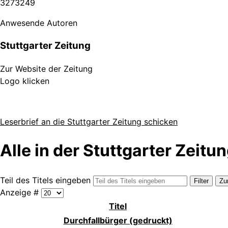
3
2
7
3
2
4
9
Anwesende Autoren
Stuttgarter Zeitung
Zur Website der Zeitung
Logo klicken
Leserbrief an die Stuttgarter Zeitung schicken
Alle in der Stuttgarter Zeitu
Teil des Titels eingeben
Filter
Zu
Anzeige #
Titel
Durchfallbürger (gedruckt)