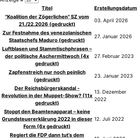
Titel
Erstellungsdatum
"Koalition der Zögerlichen" SZ vom
03. April 2026
21./22.2026 (gedruckt)
Zur Festnahme des venezolanischen
27. Januar 2026
Staatschefs Maduro (gedruckt)
Luftblasen und Stammtischphrasen –
der politische Aschermittwoch (4x
27. Februar 2023
gedruckt)
Zapfenstreich nur noch peinlich
23. Januar 2023
(gedruckt)
Der Reichsbürgerskandal -
13. Dezember
Revolution in der Muppet-Show? (11x
2022
gedruckt)
Stoppt den Beamtenapparat – keine
Grundsteuererklärung 2022 in dieser
12. Juli 2022
Form (6x gedruckt)
Regiert die FDP dann tut’s dem