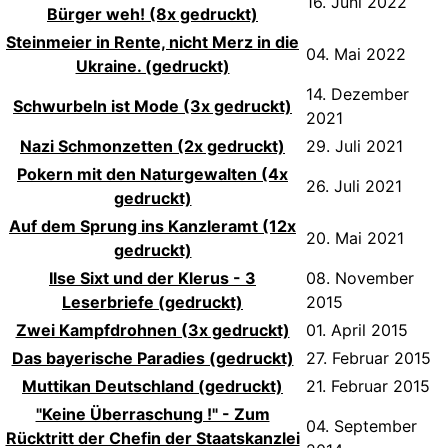
16. Juni 2022
Bürger weh! (8x gedruckt)
Steinmeier in Rente, nicht Merz in die
04. Mai 2022
Ukraine. (gedruckt)
14. Dezember
Schwurbeln ist Mode (3x gedruckt)
2021
Nazi Schmonzetten (2x gedruckt)
29. Juli 2021
Pokern mit den Naturgewalten (4x
26. Juli 2021
gedruckt)
Auf dem Sprung ins Kanzleramt (12x
20. Mai 2021
gedruckt)
Ilse Sixt und der Klerus - 3
08. November
Leserbriefe (gedruckt)
2015
Zwei Kampfdrohnen (3x gedruckt)
01. April 2015
Das bayerische Paradies (gedruckt)
27. Februar 2015
Muttikan Deutschland (gedruckt)
21. Februar 2015
"Keine Überraschung !" - Zum
04. September
Rücktritt der Chefin der Staatskanzlei