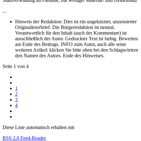
Stadtverwaltung an Fantasie, mit weniger Material- und Geldeinsatz
...
Hinweis der Redaktion:
Dies ist ein ungekürzter, unzensierter
Originalleserbrief. Die Bürgerredaktion ist neutral.
Verantwortlich für den Inhalt (auch der Kommentare) ist
ausschließlich der Autor. Gedruckter Text ist farbig. Bewerten
am Ende des Beitrags. INFO zum Autor, auch alle seine
weiteren Artikel: klicken Sie bitte oben bei den Schlagwörtern
den Namen des Autors. Ende des Hinweises.
Seite 1 von 4
1
2
3
4
Diese Liste automatisch erhalten mit
RSS 2.0 Feed-Reader