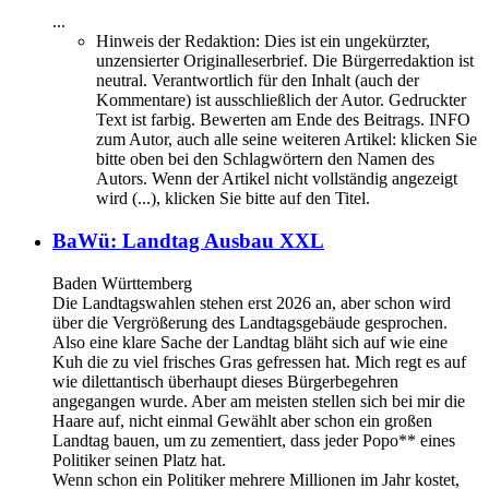
...
Hinweis der Redaktion:
Dies ist ein ungekürzter,
unzensierter Originalleserbrief. Die Bürgerredaktion ist
neutral. Verantwortlich für den Inhalt (auch der
Kommentare) ist ausschließlich der Autor. Gedruckter
Text ist farbig. Bewerten am Ende des Beitrags. INFO
zum Autor, auch alle seine weiteren Artikel: klicken Sie
bitte oben bei den Schlagwörtern den Namen des
Autors. Wenn der Artikel nicht vollständig angezeigt
wird (...), klicken Sie bitte auf den Titel.
BaWü: Landtag Ausbau XXL
Baden Württemberg
Die Landtagswahlen stehen erst 2026 an, aber schon wird
über die Vergrößerung des Landtagsgebäude gesprochen.
Also eine klare Sache der Landtag bläht sich auf wie eine
Kuh die zu viel frisches Gras gefressen hat. Mich regt es auf
wie dilettantisch überhaupt dieses Bürgerbegehren
angegangen wurde. Aber am meisten stellen sich bei mir die
Haare auf, nicht einmal Gewählt aber schon ein großen
Landtag bauen, um zu zementiert, dass jeder Popo** eines
Politiker seinen Platz hat.
Wenn schon ein Politiker mehrere Millionen im Jahr kostet,