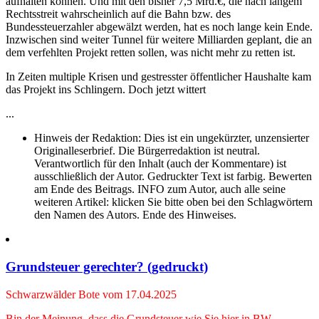
aufhalten können. Und mit den bisher 7,5 Mrd.€, die nach langem
Rechtsstreit wahrscheinlich auf die Bahn bzw. des
Bundessteuerzahler abgewälzt werden, hat es noch lange kein Ende.
Inzwischen sind weiter Tunnel für weitere Milliarden geplant, die an
dem verfehlten Projekt retten sollen, was nicht mehr zu retten ist.
In Zeiten multiple Krisen und gestresster öffentlicher Haushalte kam
das Projekt ins Schlingern. Doch jetzt wittert
...
Hinweis der Redaktion:
Dies ist ein ungekürzter, unzensierter
Originalleserbrief. Die Bürgerredaktion ist neutral.
Verantwortlich für den Inhalt (auch der Kommentare) ist
ausschließlich der Autor. Gedruckter Text ist farbig. Bewerten
am Ende des Beitrags. INFO zum Autor, auch alle seine
weiteren Artikel: klicken Sie bitte oben bei den Schlagwörtern
den Namen des Autors. Ende des Hinweises.
Grundsteuer gerechter? (gedruckt)
Schwarzwälder Bote vom 17.04.2025
Bin der Meinung, dass die Grundsteuer wie Sie hier in BW