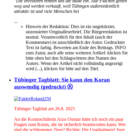
"Die Investoren rennen uns die Bude ein. Alle Flächen gehen
weg und werden verkauft, weil Tübingen außerordentlich
attraktiv ist und viele Menschen bei
...
Hinweis der Redaktion:
Dies ist ein ungekürzter,
unzensierter Originalleserbrief. Die Bürgerredaktion ist
neutral. Verantwortlich für den Inhalt (auch der
Kommentare) ist ausschließlich der Autor. Gedruckter
Text ist farbig. Bewerten am Ende des Beitrags. INFO
zum Autor, auch alle seine weiteren Artikel: klicken Sie
bitte oben bei den Schlagwörtern den Namen des
Autors. Wenn der Artikel nicht vollständig angezeigt
wird (...), klicken Sie bitte auf den Titel.
Tübinger Tagblatt: Sie kann den Koran
auswendig (gedruckt) Ⓚ
Tübinger Tagblatt am 26.8. 2025
An die Koranschülerin Arzo Osman hätte ich noch ein paar
Fragen zum Koran, die sie sicherlich beantworten kann: Wer
sind die schlimmsten Tiere? Richtig: Die Ungläubigen! Sure