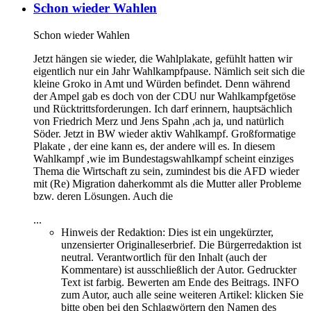
Schon wieder Wahlen
Schon wieder Wahlen
Jetzt hängen sie wieder, die Wahlplakate, gefühlt hatten wir
eigentlich nur ein Jahr Wahlkampfpause. Nämlich seit sich die
kleine Groko in Amt und Würden befindet. Denn während
der Ampel gab es doch von der CDU nur Wahlkampfgetöse
und Rücktrittsforderungen. Ich darf erinnern, hauptsächlich
von Friedrich Merz und Jens Spahn ,ach ja, und natürlich
Söder. Jetzt in BW wieder aktiv Wahlkampf. Großformatige
Plakate , der eine kann es, der andere will es. In diesem
Wahlkampf ,wie im Bundestagswahlkampf scheint einziges
Thema die Wirtschaft zu sein, zumindest bis die AFD wieder
mit (Re) Migration daherkommt als die Mutter aller Probleme
bzw. deren Lösungen. Auch die
...
Hinweis der Redaktion:
Dies ist ein ungekürzter,
unzensierter Originalleserbrief. Die Bürgerredaktion ist
neutral. Verantwortlich für den Inhalt (auch der
Kommentare) ist ausschließlich der Autor. Gedruckter
Text ist farbig. Bewerten am Ende des Beitrags. INFO
zum Autor, auch alle seine weiteren Artikel: klicken Sie
bitte oben bei den Schlagwörtern den Namen des