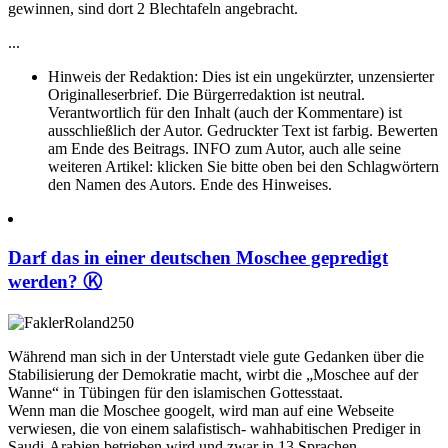
gewinnen, sind dort 2 Blechtafeln angebracht.
...
Hinweis der Redaktion:
Dies ist ein ungekürzter, unzensierter
Originalleserbrief. Die Bürgerredaktion ist neutral.
Verantwortlich für den Inhalt (auch der Kommentare) ist
ausschließlich der Autor. Gedruckter Text ist farbig. Bewerten
am Ende des Beitrags. INFO zum Autor, auch alle seine
weiteren Artikel: klicken Sie bitte oben bei den Schlagwörtern
den Namen des Autors. Ende des Hinweises.
Darf das in einer deutschen Moschee gepredigt
werden? Ⓚ
Während man sich in der Unterstadt viele gute Gedanken über die
Stabilisierung der Demokratie macht, wirbt die „Moschee auf der
Wanne“ in Tübingen für den islamischen Gottesstaat.
Wenn man die Moschee googelt, wird man auf eine Webseite
verwiesen, die von einem salafistisch- wahhabitischen Prediger in
Saudi-Arabien betrieben wird und zwar in 13 Sprachen.