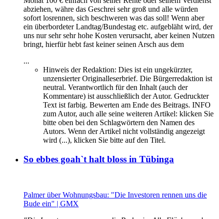
Monat 100 € einfach von seiner Rente oder seinem Verdienst
abziehen, währe das Geschrei sehr groß und alle würden
sofort losrennen, sich beschweren was das soll! Wenn aber
ein überbordeter Landtag/Bundestag etc. aufgebläht wird, der
uns nur sehr sehr hohe Kosten verursacht, aber keinen Nutzen
bringt, hierfür hebt fast keiner seinen Arsch aus dem
...
Hinweis der Redaktion:
Dies ist ein ungekürzter,
unzensierter Originalleserbrief. Die Bürgerredaktion ist
neutral. Verantwortlich für den Inhalt (auch der
Kommentare) ist ausschließlich der Autor. Gedruckter
Text ist farbig. Bewerten am Ende des Beitrags. INFO
zum Autor, auch alle seine weiteren Artikel: klicken Sie
bitte oben bei den Schlagwörtern den Namen des
Autors. Wenn der Artikel nicht vollständig angezeigt
wird (...), klicken Sie bitte auf den Titel.
So ebbes goah`t halt bloss in Tübinga
Palmer über Wohnungsbau: "Die Investoren rennen uns die
Bude ein" | GMX