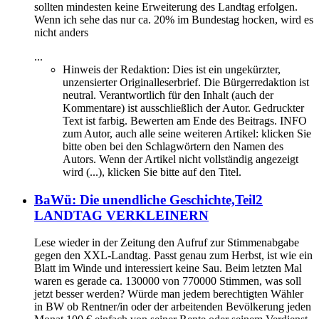
sollten mindesten keine Erweiterung des Landtag erfolgen.
Wenn ich sehe das nur ca. 20% im Bundestag hocken, wird es
nicht anders
...
Hinweis der Redaktion:
Dies ist ein ungekürzter,
unzensierter Originalleserbrief. Die Bürgerredaktion ist
neutral. Verantwortlich für den Inhalt (auch der
Kommentare) ist ausschließlich der Autor. Gedruckter
Text ist farbig. Bewerten am Ende des Beitrags. INFO
zum Autor, auch alle seine weiteren Artikel: klicken Sie
bitte oben bei den Schlagwörtern den Namen des
Autors. Wenn der Artikel nicht vollständig angezeigt
wird (...), klicken Sie bitte auf den Titel.
BaWü: Die unendliche Geschichte,Teil2
LANDTAG VERKLEINERN
Lese wieder in der Zeitung den Aufruf zur Stimmenabgabe
gegen den XXL-Landtag. Passt genau zum Herbst, ist wie ein
Blatt im Winde und interessiert keine Sau. Beim letzten Mal
waren es gerade ca. 130000 von 770000 Stimmen, was soll
jetzt besser werden? Würde man jedem berechtigten Wähler
in BW ob Rentner/in oder der arbeitenden Bevölkerung jeden