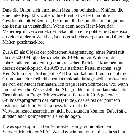
Dass die Union sich umzingeln lässt von politischen Kräften, die
eine linke Republik wollen, Ihre Identität verliert und ihre
Geschichte mit Füßen tritt, bekommt ihr bekanntlich nicht gut und
das ist nur zu verständlich. Wenn dann noch Herr Merz den
Mauerbegriff verwendet, der bekanntlich eine politische Dimension
aus einer anderen Welt hat, ist das geschichtsvergessen und über alle
Maßen geschmacklos.
Zur AfD als Objekt der politischen Ausgrenzung, einer Partei mit
über 70.000 Mitgliedern, mehr als 10 Millionen Wählern, die
nahezu alle von anderen „demokratischen Parteien“ kommen und
derzeit demoskopisch die AfD zur stärksten Partei machen, sagt
Herr Schroeder: „Solange die AfD so radikal und fundamental die
Grundlagen der freiheitlichen Demokratie infrage stellt,“ müsse man
sie von der Macht fernhalten. Ich frage Herrn Schroeder, wo, wann
und auf welche Weise stellt die AfD „radikal und fundamental“ die
Demokratie in Frage. Ich verweise auf das seit 2016 geltende
Grundsatzprogramm der Partei (afd.de), das selbst der politisch
instrumentalisierte Verfassungsschutz und die
Verwaltungsrechtsprechung nicht beanstanden können. Dabei sind
Juristen auch kompetenter als Politologen.
Etwas später spricht Herr Schroeder von „der moralischen
Verwerflichkeit der AfD“. Was das sein und worin diese bestehen