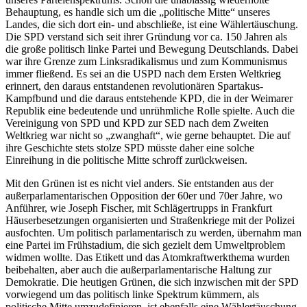
Behauptung, es handle sich um die „politische Mitte“ unseres
Landes, die sich dort ein- und abschließe, ist eine Wählertäuschung.
Die SPD verstand sich seit ihrer Gründung vor ca. 150 Jahren als
die große politisch linke Partei und Bewegung Deutschlands. Dabei
war ihre Grenze zum Linksradikalismus und zum Kommunismus
immer fließend. Es sei an die USPD nach dem Ersten Weltkrieg
erinnert, den daraus entstandenen revolutionären Spartakus-
Kampfbund und die daraus entstehende KPD, die in der Weimarer
Republik eine bedeutende und unrühmliche Rolle spielte. Auch die
Vereinigung von SPD und KPD zur SED nach dem Zweiten
Weltkrieg war nicht so „zwanghaft“, wie gerne behauptet. Die auf
ihre Geschichte stets stolze SPD müsste daher eine solche
Einreihung in die politische Mitte schroff zurückweisen.
Mit den Grünen ist es nicht viel anders. Sie entstanden aus der
außerparlamentarischen Opposition der 60er und 70er Jahre, wo
Anführer, wie Joseph Fischer, mit Schlägertrupps in Frankfurt
Häuserbesetzungen organisierten und Straßenkriege mit der Polizei
ausfochten. Um politisch parlamentarisch zu werden, übernahm man
eine Partei im Frühstadium, die sich gezielt dem Umweltproblem
widmen wollte. Das Etikett und das Atomkraftwerkthema wurden
beibehalten, aber auch die außerparlamentarische Haltung zur
Demokratie. Die heutigen Grünen, die sich inzwischen mit der SPD
vorwiegend um das politisch linke Spektrum kümmern, als
politische Mitte umzudefinieren, ist ebenfalls eine Wählertäuschung.